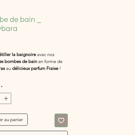
e de bain _
ybara
ix
étiller la baignoire
avec nos
es bombes de bain
en forme de
ras
au
délicieux parfum Fraise
!
lles touchent l'eau,
elles
*
t
,
colorent le bain
et diffusent
une
deur sucrée
..
le de résister !
er au panier