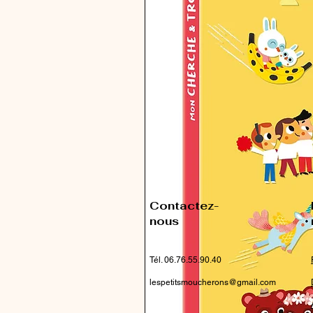
Contactez-
nous
Tél. 06.76.55.90.40
lespetitsmoucherons@gmail.com