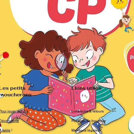
Les petits
Liens utiles
moucherons
Pour jouer dehors
Livraisons & retours
Décorations
Politique de boutique
A table
!
Mentions légales