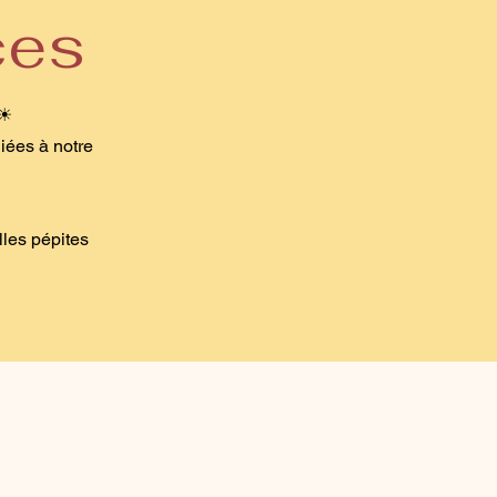
ces
 ☀
iées à notre
lles pépites