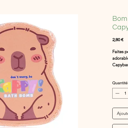
Bomb
Cap
Pr
2,80 €
Faites p
adorabl
Capyba
Dès qu'e
Quantité
crépiten
douce o
Impossib
Ajout