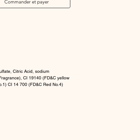
Commander et payer
fate, Citric Acid, sodium
ragrance), CI 19140 (FD&C yellow
o.1) CI 14 700 (FD&C Red No.4)