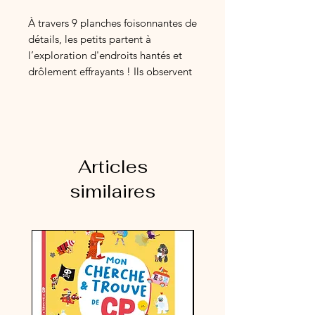
À travers 9 planches foisonnantes de
détails, les petits partent à
l’exploration d'endroits hantés et
drôlement effrayants ! Ils observent
attentivement et retrouvent 7
éléments (+ la mascotte) bien
cachés sur chaque planche : de
gentils fantômes, des drôles de
vampires, des citrouilles vivantes ou
Articles
encore des sorcières malicieuses...
Du vernis phosphorescent permet
similaires
de retrouver des éléments cachés
dans le noir !