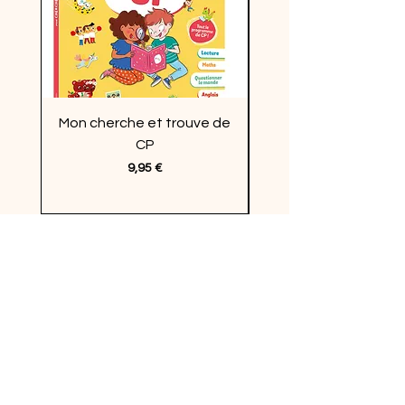
Mon cherche et trouve de
Enquêtes en vacan
CP
Prix
9,95 €