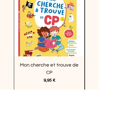
Mon cherche et trouve de
Enquêtes en vacan
CP
Prix
9,95 €