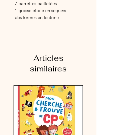
- 7 barrettes pailletées
- 1 grosse étoile en sequins
- des formes en feutrine
autocollante
- un noeud
- des charms à paillettes
- un feuillet explicatif
- des points de colle pour fixer tous
Articles
les éléments !
similaires
Activité coup de cœur assurée
!