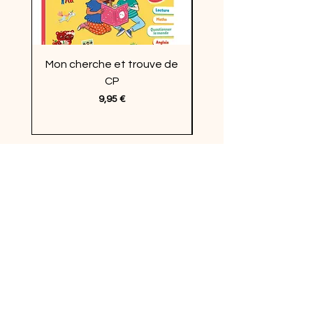
Mon cherche et trouve de
Enquêtes en vacan
CP
Prix
9,95 €