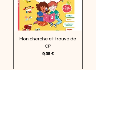
Mon cherche et trouve de
Enquêtes en vacan
CP
Prix
9,95 €