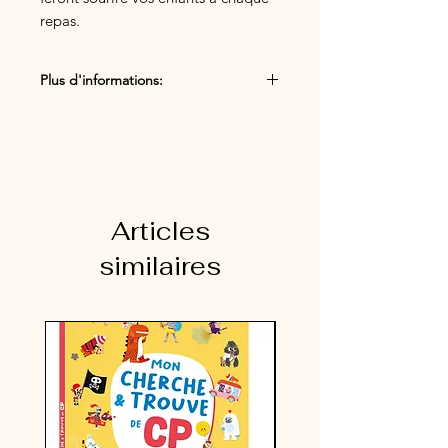
repas.
Taille adaptée: idéal pour tenir les
oeufs a la coque préférés de vos
Plus d'informations:
petits.
Lave-vaisselle: Non
Micro-ondes: Non
Articles
similaires