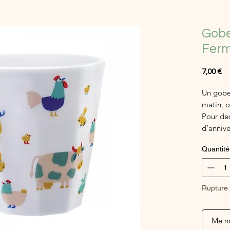
Gobe
Fer
Pr
7,00 €
Un gobel
matin, o
Pour de
d’annive
Ou même
Quantité
Retrouve
Rupture 
Me no