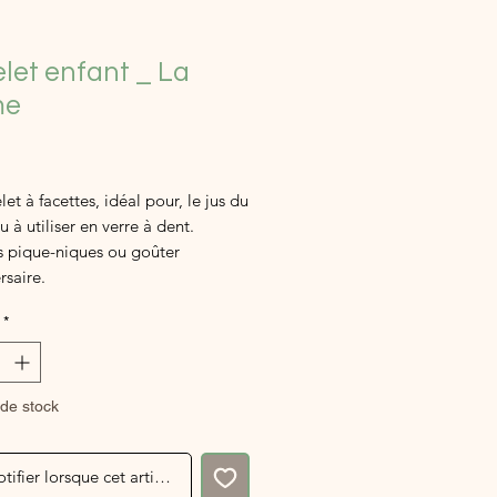
let enfant _ La
me
ix
et à facettes, idéal pour, le jus du
u à utiliser en verre à dent.
s pique-niques ou goûter
rsaire.
 en verre à table.
*
z les assiettes assorties.
de stock
tifier lorsque cet article est disponible