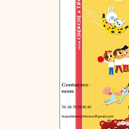
Contactez-
nous
Tél. 06.76.55.90.40
lespetitsmoucherons@gmail.com