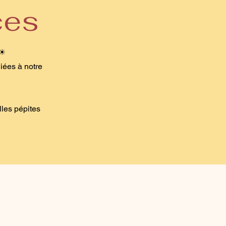
ces
 ☀
iées à notre
lles pépites