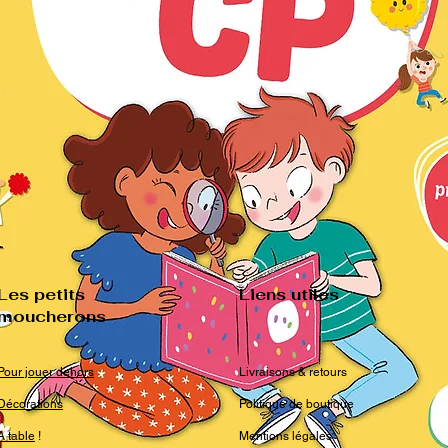
Les petits
Liens utiles
moucherons
Pour jouer dehors
Livraisons & retours
Décorations
Politique de boutique
A table
!
Mentions légales