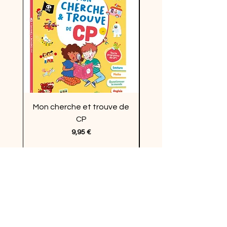
Mon cherche et trouve de
Enquêtes en vacan
CP
Prix
9,95 €