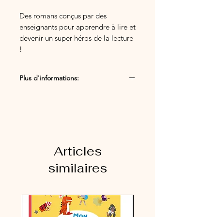
Des romans conçus par des
enseignants pour apprendre à lire et
devenir un super héros de la lecture
!
Le directeur du musée est dans tous
Plus d'informations:
ses états.
Les œuvres sont en désordre !
Code ISBN: 9791039539418
Mais qui à bien pu faire ca ?
Pages : 32
Niveau Lecture 3
Articles
similaires