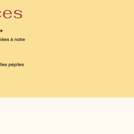
ces
 ☀
iées à notre
lles pépites