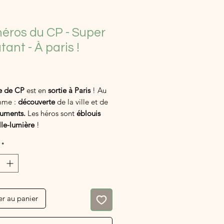
héros du CP - Super
ant - À paris !
ix
e de CP
est en
sortie à Paris
! Au
mme :
découverte
de la ville et de
uments.
Les héros sont
éblouis
ille-lumière
!
*
ans
conçus par
eignants
pour apprendre à lire et
 un
super héros de la lecture
!
er au panier