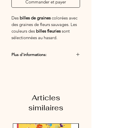
Commander et payer
Des
billes de graines
colorées avec
des graines de fleurs sauvages. Les
couleurs des
billes fleuries
sont
sélectionnées au hasard.
100 % naturel
: Les billes fleuries
Plus d'informations:
sont colorées avec des couleurs
naturelles et sont donc totalement
1 bille
sans danger pour les enfants. Les
Matière naturelle
graines
sont des
fleurs sauvages
non
toxiques.
Articles
similaires