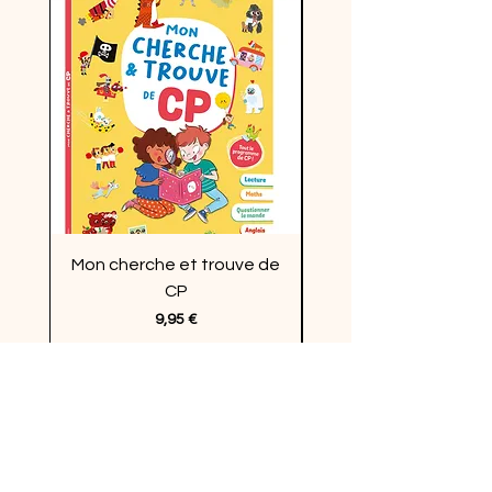
Mon cherche et trouve de
Enquêtes en vacan
CP
Prix
9,95 €